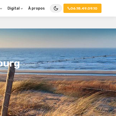
À propos
06.18.49.09.10
Digital
ourg