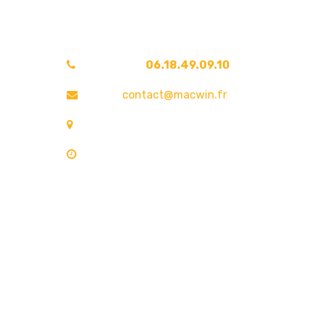
Une question ?
Téléphone :
06.18.49.09.10
Email :
contact@macwin.fr
4 rue de l'Adour — 40480 Vieux-Boucau-les
Lundi – Vendredi : 8h30 – 18h30
RCS Bordeaux 838 944 353 — SIRET 838 944 353 0002