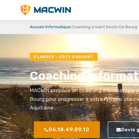
MACWIN
Accueil
Informatique
Coaching à Saint Seurin De Bourg
LANDES — CÔTE D'ARGENT
INFORMATIQUE
Coaching informati
MACWIN propose un coaching informatique pe
Bourg pour progresser à votre rythme, chez v
Aquitaine
06.18.49.09.10
Devis 