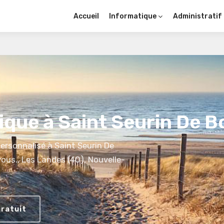
Accueil
Informatique
Administratif
que à Saint Seurin De B
rsonnalisé à Saint Seurin De
ous., Les Landes (40), Nouvelle-
gratuit