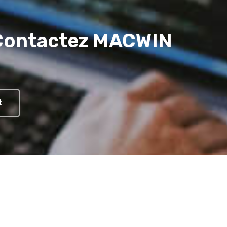
 Contactez MACWIN
t
rmulaire 100% sécurisé
ti-spam • Cryptage SSL • reCAPTCHA