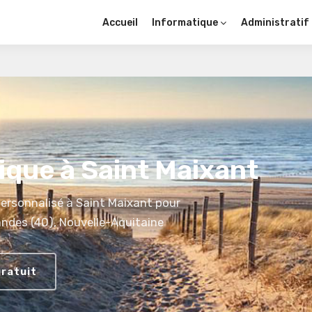
Accueil
Informatique
Administratif
que à Saint Maixant
rsonnalisé à Saint Maixant pour
andes (40), Nouvelle-Aquitaine
gratuit