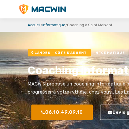
MACWIN
Accueil
Informatique
Coaching à Saint Maixant
LANDES — CÔTE D'ARGENT
INFORMATIQUE
Coaching informati
MACWIN propose un coaching informatique pe
progresser à votre rythme, chez vous., Les L
06.18.49.09.10
Devis 