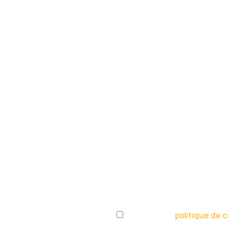
-Bains
1 — APE 9511Z
J'accepte la
politique de c