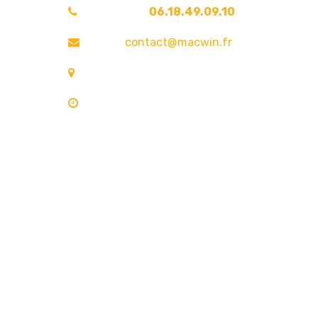
Téléphone :
06.18.49.09.10
Email :
contact@macwin.fr
4 rue de l'Adour — 40480 Vieux-Boucau-les
Lundi – Vendredi : 8h30 – 18h30
RCS Bordeaux 838 944 353 — SIRET 838 944 353 0002