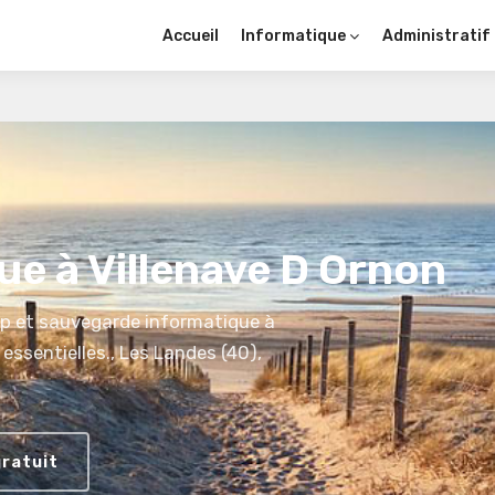
Accueil
Informatique
Administratif
e à Villenave D Ornon
p et sauvegarde informatique à
essentielles., Les Landes (40),
gratuit