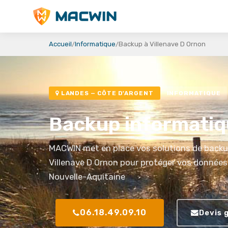
MACWIN
Accueil
Informatique
Backup à Villenave D Ornon
LANDES — CÔTE D'ARGENT
INFORMATIQUE
Backup informatiqu
MACWIN met en place vos solutions de backu
Villenave D Ornon pour protéger vos données 
Nouvelle-Aquitaine
06.18.49.09.10
Devis 