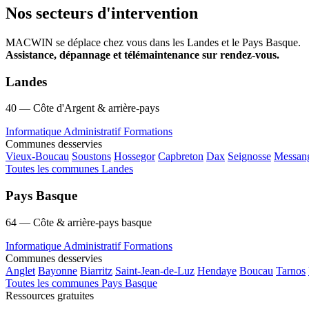
Nos secteurs d'intervention
MACWIN se déplace chez vous dans les Landes et le Pays Basque.
Assistance, dépannage et télémaintenance sur rendez-vous.
Landes
40 — Côte d'Argent & arrière-pays
Informatique
Administratif
Formations
Communes desservies
Vieux-Boucau
Soustons
Hossegor
Capbreton
Dax
Seignosse
Messan
Toutes les communes Landes
Pays Basque
64 — Côte & arrière-pays basque
Informatique
Administratif
Formations
Communes desservies
Anglet
Bayonne
Biarritz
Saint-Jean-de-Luz
Hendaye
Boucau
Tarnos
Toutes les communes Pays Basque
Ressources gratuites