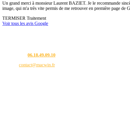
Un grand merci à monsieur Laurent BAZIET. Je le recommande sincèremen
image, qui m'a très vite permis de me retrouver en première page de G
TERMISER Traitement
Voir tous les avis Google
Une question ?
Téléphone :
06.18.49.09.10
Email :
contact@macwin.fr
4 rue de l'Adour — 40480 Vieux-Boucau-les-Bains
Lundi – Vendredi : 8h30 – 18h30
RCS Bordeaux 838 944 353 — SIRET 838 944 353 00021 — APE 9511Z