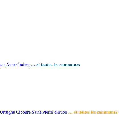
ges
Azur
Ondres
… et toutes les communes
Urrugne
Ciboure
Saint-Pierre-d'Irube
… et toutes les communes