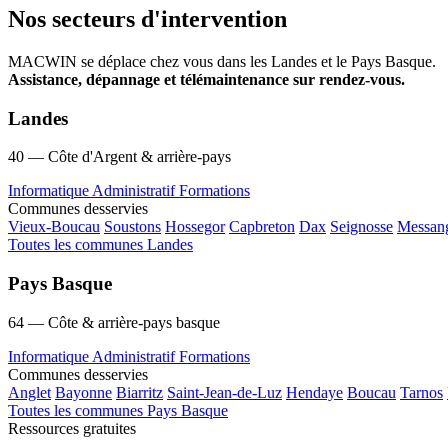
Nos secteurs d'intervention
MACWIN se déplace chez vous dans les Landes et le Pays Basque.
Assistance, dépannage et télémaintenance sur rendez-vous.
Landes
40 — Côte d'Argent & arrière-pays
Informatique
Administratif
Formations
Communes desservies
Vieux-Boucau
Soustons
Hossegor
Capbreton
Dax
Seignosse
Messan
Toutes les communes Landes
Pays Basque
64 — Côte & arrière-pays basque
Informatique
Administratif
Formations
Communes desservies
Anglet
Bayonne
Biarritz
Saint-Jean-de-Luz
Hendaye
Boucau
Tarnos
Toutes les communes Pays Basque
Ressources gratuites