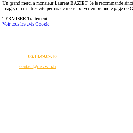
Un grand merci à monsieur Laurent BAZIET. Je le recommande sincèremen
image, qui m'a très vite permis de me retrouver en première page de G
TERMISER Traitement
Voir tous les avis Google
Une question ?
Téléphone :
06.18.49.09.10
Email :
contact@macwin.fr
4 rue de l'Adour — 40480 Vieux-Boucau-les-Bains
Lundi – Vendredi : 8h30 – 18h30
RCS Bordeaux 838 944 353 — SIRET 838 944 353 00021 — APE 9511Z