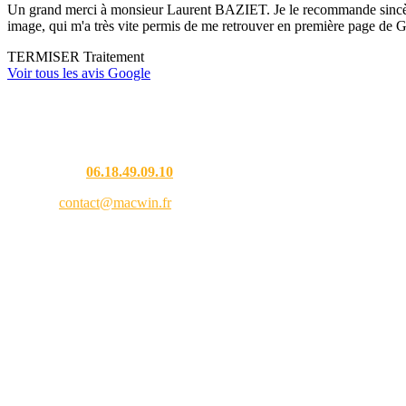
Un grand merci à monsieur Laurent BAZIET. Je le recommande sincèremen
image, qui m'a très vite permis de me retrouver en première page de G
TERMISER Traitement
Voir tous les avis Google
Une question ?
Téléphone :
06.18.49.09.10
Email :
contact@macwin.fr
4 rue de l'Adour — 40480 Vieux-Boucau-les-Bains
Lundi – Vendredi : 8h30 – 18h30
RCS Bordeaux 838 944 353 — SIRET 838 944 353 00021 — APE 9511Z