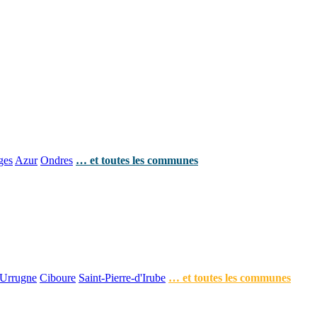
ges
Azur
Ondres
… et toutes les communes
Urrugne
Ciboure
Saint-Pierre-d'Irube
… et toutes les communes