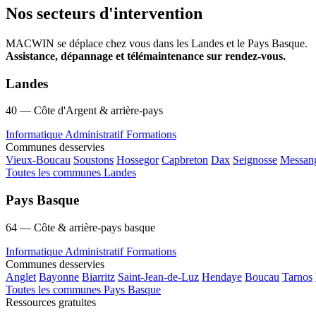
Nos secteurs d'intervention
MACWIN se déplace chez vous dans les Landes et le Pays Basque.
Assistance, dépannage et télémaintenance sur rendez-vous.
Landes
40 — Côte d'Argent & arrière-pays
Informatique
Administratif
Formations
Communes desservies
Vieux-Boucau
Soustons
Hossegor
Capbreton
Dax
Seignosse
Messan
Toutes les communes Landes
Pays Basque
64 — Côte & arrière-pays basque
Informatique
Administratif
Formations
Communes desservies
Anglet
Bayonne
Biarritz
Saint-Jean-de-Luz
Hendaye
Boucau
Tarnos
Toutes les communes Pays Basque
Ressources gratuites