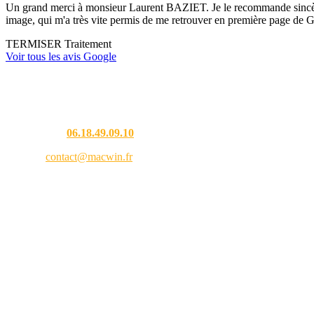
Un grand merci à monsieur Laurent BAZIET. Je le recommande sincèremen
image, qui m'a très vite permis de me retrouver en première page de G
TERMISER Traitement
Voir tous les avis Google
Une question ?
Téléphone :
06.18.49.09.10
Email :
contact@macwin.fr
4 rue de l'Adour — 40480 Vieux-Boucau-les-Bains
Lundi – Vendredi : 8h30 – 18h30
RCS Bordeaux 838 944 353 — SIRET 838 944 353 00021 — APE 9511Z