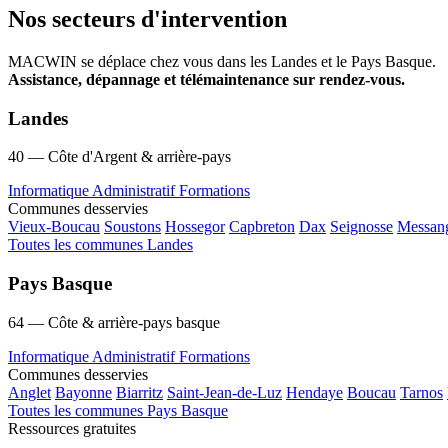
Nos secteurs d'intervention
MACWIN se déplace chez vous dans les Landes et le Pays Basque.
Assistance, dépannage et télémaintenance sur rendez-vous.
Landes
40 — Côte d'Argent & arrière-pays
Informatique
Administratif
Formations
Communes desservies
Vieux-Boucau
Soustons
Hossegor
Capbreton
Dax
Seignosse
Messan
Toutes les communes Landes
Pays Basque
64 — Côte & arrière-pays basque
Informatique
Administratif
Formations
Communes desservies
Anglet
Bayonne
Biarritz
Saint-Jean-de-Luz
Hendaye
Boucau
Tarnos
Toutes les communes Pays Basque
Ressources gratuites