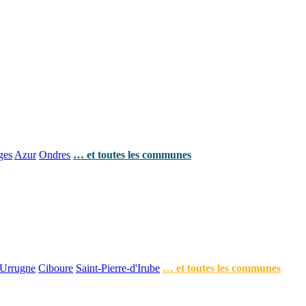
ges
Azur
Ondres
… et toutes les communes
Urrugne
Ciboure
Saint-Pierre-d'Irube
… et toutes les communes