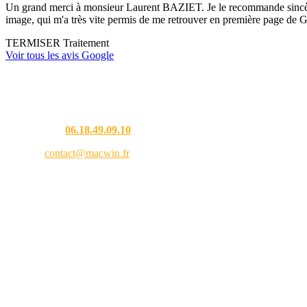
Un grand merci à monsieur Laurent BAZIET. Je le recommande sincèremen
image, qui m'a très vite permis de me retrouver en première page de G
TERMISER Traitement
Voir tous les avis Google
Une question ?
Téléphone :
06.18.49.09.10
Email :
contact@macwin.fr
4 rue de l'Adour — 40480 Vieux-Boucau-les-Bains
Lundi – Vendredi : 8h30 – 18h30
RCS Bordeaux 838 944 353 — SIRET 838 944 353 00021 — APE 9511Z