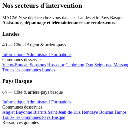
Nos secteurs d'intervention
MACWIN se déplace chez vous dans les Landes et le Pays Basque.
Assistance, dépannage et télémaintenance sur rendez-vous.
Landes
40 — Côte d'Argent & arrière-pays
Informatique
Administratif
Formations
Communes desservies
Vieux-Boucau
Soustons
Hossegor
Capbreton
Dax
Seignosse
Messan
Toutes les communes Landes
Pays Basque
64 — Côte & arrière-pays basque
Informatique
Administratif
Formations
Communes desservies
Anglet
Bayonne
Biarritz
Saint-Jean-de-Luz
Hendaye
Boucau
Tarnos
Toutes les communes Pays Basque
Ressources gratuites