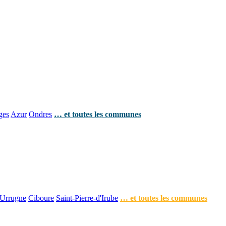
ges
Azur
Ondres
… et toutes les communes
Urrugne
Ciboure
Saint-Pierre-d'Irube
… et toutes les communes