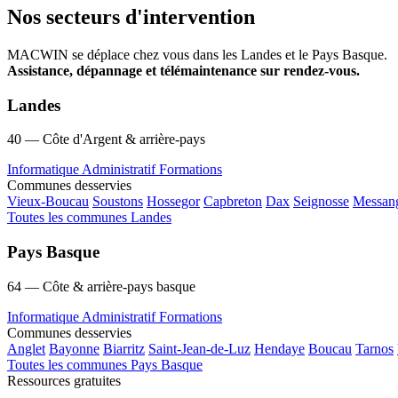
Nos secteurs d'intervention
MACWIN se déplace chez vous dans les Landes et le Pays Basque.
Assistance, dépannage et télémaintenance sur rendez-vous.
Landes
40 — Côte d'Argent & arrière-pays
Informatique
Administratif
Formations
Communes desservies
Vieux-Boucau
Soustons
Hossegor
Capbreton
Dax
Seignosse
Messan
Toutes les communes Landes
Pays Basque
64 — Côte & arrière-pays basque
Informatique
Administratif
Formations
Communes desservies
Anglet
Bayonne
Biarritz
Saint-Jean-de-Luz
Hendaye
Boucau
Tarnos
Toutes les communes Pays Basque
Ressources gratuites