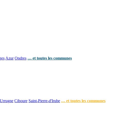
ges
Azur
Ondres
… et toutes les communes
Urrugne
Ciboure
Saint-Pierre-d'Irube
… et toutes les communes