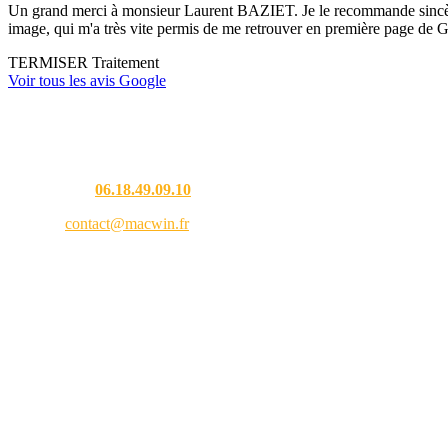
Un grand merci à monsieur Laurent BAZIET. Je le recommande sincèremen
image, qui m'a très vite permis de me retrouver en première page de G
TERMISER Traitement
Voir tous les avis Google
Une question ?
Téléphone :
06.18.49.09.10
Email :
contact@macwin.fr
4 rue de l'Adour — 40480 Vieux-Boucau-les-Bains
Lundi – Vendredi : 8h30 – 18h30
RCS Bordeaux 838 944 353 — SIRET 838 944 353 00021 — APE 9511Z