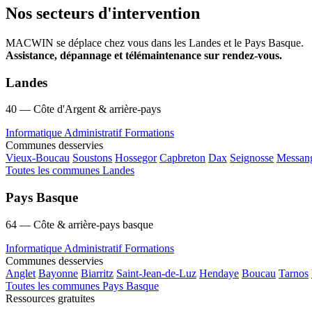
Nos secteurs d'intervention
MACWIN se déplace chez vous dans les Landes et le Pays Basque.
Assistance, dépannage et télémaintenance sur rendez-vous.
Landes
40 — Côte d'Argent & arrière-pays
Informatique
Administratif
Formations
Communes desservies
Vieux-Boucau
Soustons
Hossegor
Capbreton
Dax
Seignosse
Messan
Toutes les communes Landes
Pays Basque
64 — Côte & arrière-pays basque
Informatique
Administratif
Formations
Communes desservies
Anglet
Bayonne
Biarritz
Saint-Jean-de-Luz
Hendaye
Boucau
Tarnos
Toutes les communes Pays Basque
Ressources gratuites