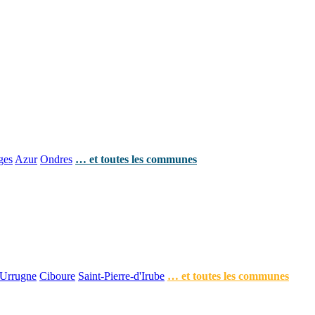
ges
Azur
Ondres
… et toutes les communes
Urrugne
Ciboure
Saint-Pierre-d'Irube
… et toutes les communes