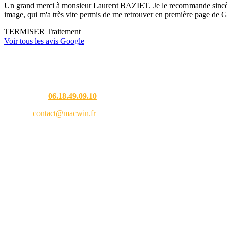
Un grand merci à monsieur Laurent BAZIET. Je le recommande sincèremen
image, qui m'a très vite permis de me retrouver en première page de G
TERMISER Traitement
Voir tous les avis Google
Une question ?
Téléphone :
06.18.49.09.10
Email :
contact@macwin.fr
4 rue de l'Adour — 40480 Vieux-Boucau-les-Bains
Lundi – Vendredi : 8h30 – 18h30
RCS Bordeaux 838 944 353 — SIRET 838 944 353 00021 — APE 9511Z