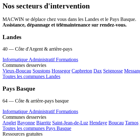
Nos secteurs d'intervention
MACWIN se déplace chez vous dans les Landes et le Pays Basque.
Assistance, dépannage et télémaintenance sur rendez-vous.
Landes
40 — Côte d'Argent & arrière-pays
Informatique
Administratif
Formations
Communes desservies
Vieux-Boucau
Soustons
Hossegor
Capbreton
Dax
Seignosse
Messan
Toutes les communes Landes
Pays Basque
64 — Côte & arrière-pays basque
Informatique
Administratif
Formations
Communes desservies
Anglet
Bayonne
Biarritz
Saint-Jean-de-Luz
Hendaye
Boucau
Tarnos
Toutes les communes Pays Basque
Ressources gratuites