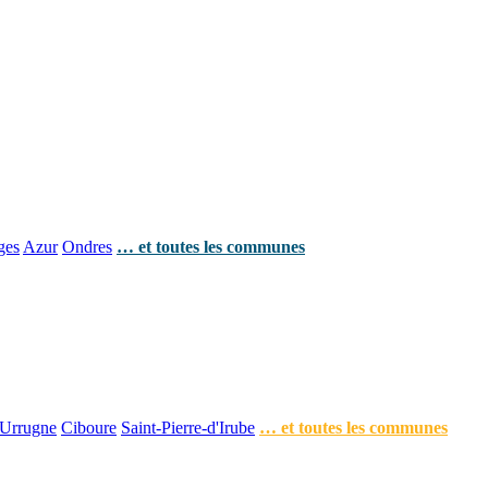
ges
Azur
Ondres
… et toutes les communes
Urrugne
Ciboure
Saint-Pierre-d'Irube
… et toutes les communes