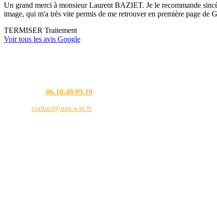
Un grand merci à monsieur Laurent BAZIET. Je le recommande sincèremen
image, qui m'a très vite permis de me retrouver en première page de G
TERMISER Traitement
Voir tous les avis Google
Une question ?
Téléphone :
06.18.49.09.10
Email :
contact@macwin.fr
4 rue de l'Adour — 40480 Vieux-Boucau-les-Bains
Lundi – Vendredi : 8h30 – 18h30
RCS Bordeaux 838 944 353 — SIRET 838 944 353 00021 — APE 9511Z