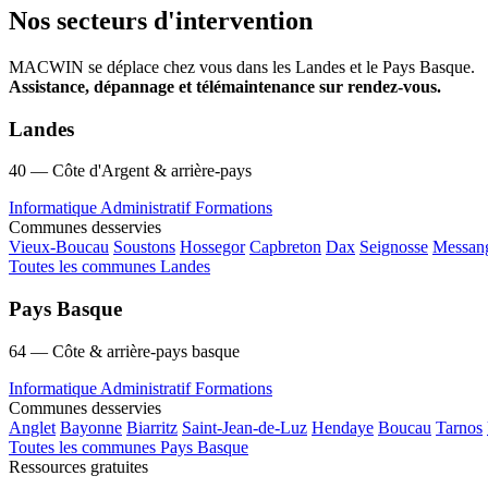
Nos secteurs d'intervention
MACWIN se déplace chez vous dans les Landes et le Pays Basque.
Assistance, dépannage et télémaintenance sur rendez-vous.
Landes
40 — Côte d'Argent & arrière-pays
Informatique
Administratif
Formations
Communes desservies
Vieux-Boucau
Soustons
Hossegor
Capbreton
Dax
Seignosse
Messan
Toutes les communes Landes
Pays Basque
64 — Côte & arrière-pays basque
Informatique
Administratif
Formations
Communes desservies
Anglet
Bayonne
Biarritz
Saint-Jean-de-Luz
Hendaye
Boucau
Tarnos
Toutes les communes Pays Basque
Ressources gratuites