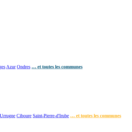
ges
Azur
Ondres
… et toutes les communes
Urrugne
Ciboure
Saint-Pierre-d'Irube
… et toutes les communes