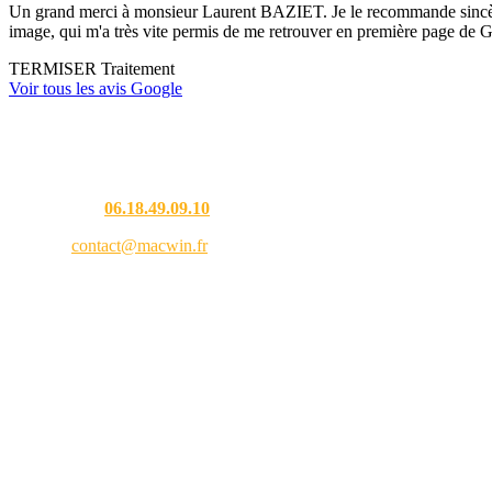
Un grand merci à monsieur Laurent BAZIET. Je le recommande sincèremen
image, qui m'a très vite permis de me retrouver en première page de G
TERMISER Traitement
Voir tous les avis Google
Une question ?
Téléphone :
06.18.49.09.10
Email :
contact@macwin.fr
4 rue de l'Adour — 40480 Vieux-Boucau-les-Bains
Lundi – Vendredi : 8h30 – 18h30
RCS Bordeaux 838 944 353 — SIRET 838 944 353 00021 — APE 9511Z