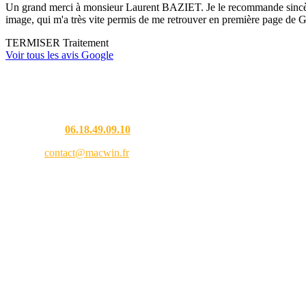
Un grand merci à monsieur Laurent BAZIET. Je le recommande sincèremen
image, qui m'a très vite permis de me retrouver en première page de G
TERMISER Traitement
Voir tous les avis Google
Une question ?
Téléphone :
06.18.49.09.10
Email :
contact@macwin.fr
4 rue de l'Adour — 40480 Vieux-Boucau-les-Bains
Lundi – Vendredi : 8h30 – 18h30
RCS Bordeaux 838 944 353 — SIRET 838 944 353 00021 — APE 9511Z