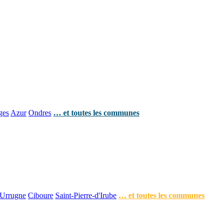
ges
Azur
Ondres
… et toutes les communes
Urrugne
Ciboure
Saint-Pierre-d'Irube
… et toutes les communes