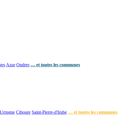
ges
Azur
Ondres
… et toutes les communes
Urrugne
Ciboure
Saint-Pierre-d'Irube
… et toutes les communes