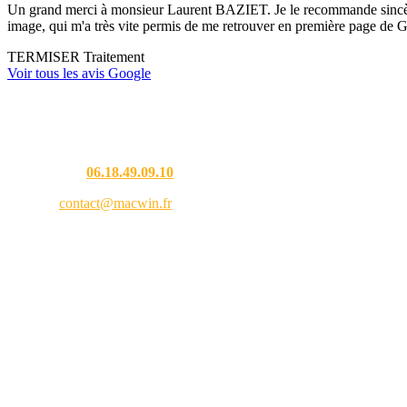
Un grand merci à monsieur Laurent BAZIET. Je le recommande sincèremen
image, qui m'a très vite permis de me retrouver en première page de G
TERMISER Traitement
Voir tous les avis Google
Une question ?
Téléphone :
06.18.49.09.10
Email :
contact@macwin.fr
4 rue de l'Adour — 40480 Vieux-Boucau-les-Bains
Lundi – Vendredi : 8h30 – 18h30
RCS Bordeaux 838 944 353 — SIRET 838 944 353 00021 — APE 9511Z