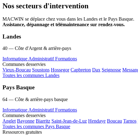
Nos secteurs d'intervention
MACWIN se déplace chez vous dans les Landes et le Pays Basque.
Assistance, dépannage et télémaintenance sur rendez-vous.
Landes
40 — Côte d'Argent & arrière-pays
Informatique
Administratif
Formations
Communes desservies
Vieux-Boucau
Soustons
Hossegor
Capbreton
Dax
Seignosse
Messan
Toutes les communes Landes
Pays Basque
64 — Côte & arrière-pays basque
Informatique
Administratif
Formations
Communes desservies
Anglet
Bayonne
Biarritz
Saint-Jean-de-Luz
Hendaye
Boucau
Tarnos
Toutes les communes Pays Basque
Ressources gratuites