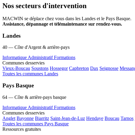
Nos secteurs d'intervention
MACWIN se déplace chez vous dans les Landes et le Pays Basque.
Assistance, dépannage et télémaintenance sur rendez-vous.
Landes
40 — Côte d'Argent & arrière-pays
Informatique
Administratif
Formations
Communes desservies
Vieux-Boucau
Soustons
Hossegor
Capbreton
Dax
Seignosse
Messan
Toutes les communes Landes
Pays Basque
64 — Côte & arrière-pays basque
Informatique
Administratif
Formations
Communes desservies
Anglet
Bayonne
Biarritz
Saint-Jean-de-Luz
Hendaye
Boucau
Tarnos
Toutes les communes Pays Basque
Ressources gratuites