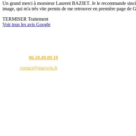
Un grand merci à monsieur Laurent BAZIET. Je le recommande sincèremen
image, qui m'a très vite permis de me retrouver en première page de G
TERMISER Traitement
Voir tous les avis Google
Une question ?
Téléphone :
06.18.49.09.10
Email :
contact@macwin.fr
4 rue de l'Adour — 40480 Vieux-Boucau-les-Bains
Lundi – Vendredi : 8h30 – 18h30
RCS Bordeaux 838 944 353 — SIRET 838 944 353 00021 — APE 9511Z