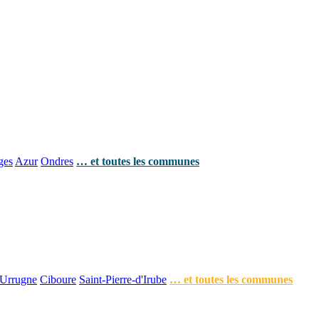
ges
Azur
Ondres
… et toutes les communes
Urrugne
Ciboure
Saint-Pierre-d'Irube
… et toutes les communes