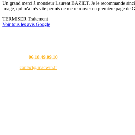
Un grand merci à monsieur Laurent BAZIET. Je le recommande sincèremen
image, qui m'a très vite permis de me retrouver en première page de G
TERMISER Traitement
Voir tous les avis Google
Une question ?
Téléphone :
06.18.49.09.10
Email :
contact@macwin.fr
4 rue de l'Adour — 40480 Vieux-Boucau-les-Bains
Lundi – Vendredi : 8h30 – 18h30
RCS Bordeaux 838 944 353 — SIRET 838 944 353 00021 — APE 9511Z