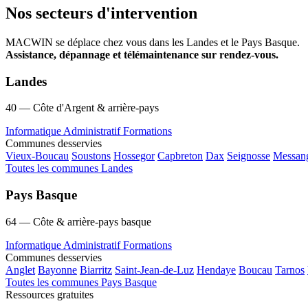
Nos secteurs d'intervention
MACWIN se déplace chez vous dans les Landes et le Pays Basque.
Assistance, dépannage et télémaintenance sur rendez-vous.
Landes
40 — Côte d'Argent & arrière-pays
Informatique
Administratif
Formations
Communes desservies
Vieux-Boucau
Soustons
Hossegor
Capbreton
Dax
Seignosse
Messan
Toutes les communes Landes
Pays Basque
64 — Côte & arrière-pays basque
Informatique
Administratif
Formations
Communes desservies
Anglet
Bayonne
Biarritz
Saint-Jean-de-Luz
Hendaye
Boucau
Tarnos
Toutes les communes Pays Basque
Ressources gratuites