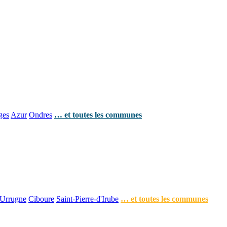
ges
Azur
Ondres
… et toutes les communes
Urrugne
Ciboure
Saint-Pierre-d'Irube
… et toutes les communes