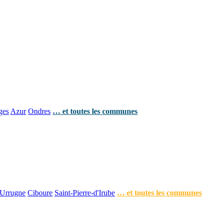
ges
Azur
Ondres
… et toutes les communes
Urrugne
Ciboure
Saint-Pierre-d'Irube
… et toutes les communes