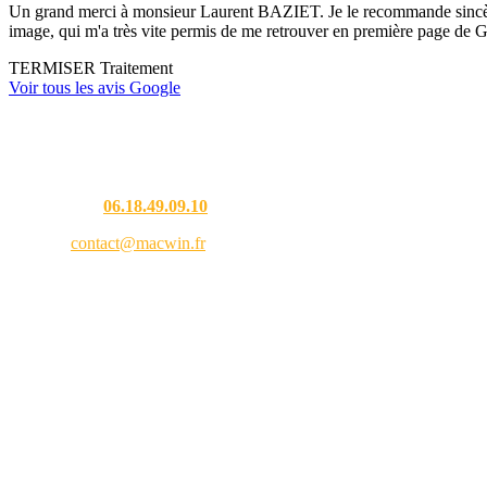
Un grand merci à monsieur Laurent BAZIET. Je le recommande sincèremen
image, qui m'a très vite permis de me retrouver en première page de G
TERMISER Traitement
Voir tous les avis Google
Une question ?
Téléphone :
06.18.49.09.10
Email :
contact@macwin.fr
4 rue de l'Adour — 40480 Vieux-Boucau-les-Bains
Lundi – Vendredi : 8h30 – 18h30
RCS Bordeaux 838 944 353 — SIRET 838 944 353 00021 — APE 9511Z