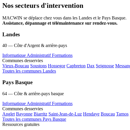
Nos secteurs d'intervention
MACWIN se déplace chez vous dans les Landes et le Pays Basque.
Assistance, dépannage et télémaintenance sur rendez-vous.
Landes
40 — Côte d'Argent & arrière-pays
Informatique
Administratif
Formations
Communes desservies
Vieux-Boucau
Soustons
Hossegor
Capbreton
Dax
Seignosse
Messan
Toutes les communes Landes
Pays Basque
64 — Côte & arrière-pays basque
Informatique
Administratif
Formations
Communes desservies
Anglet
Bayonne
Biarritz
Saint-Jean-de-Luz
Hendaye
Boucau
Tarnos
Toutes les communes Pays Basque
Ressources gratuites