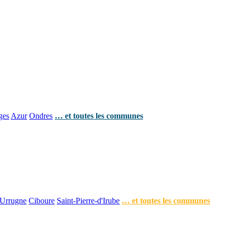
ges
Azur
Ondres
… et toutes les communes
Urrugne
Ciboure
Saint-Pierre-d'Irube
… et toutes les communes