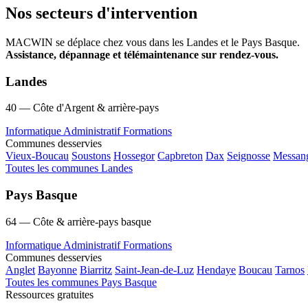
Nos secteurs d'intervention
MACWIN se déplace chez vous dans les Landes et le Pays Basque.
Assistance, dépannage et télémaintenance sur rendez-vous.
Landes
40 — Côte d'Argent & arrière-pays
Informatique
Administratif
Formations
Communes desservies
Vieux-Boucau
Soustons
Hossegor
Capbreton
Dax
Seignosse
Messan
Toutes les communes Landes
Pays Basque
64 — Côte & arrière-pays basque
Informatique
Administratif
Formations
Communes desservies
Anglet
Bayonne
Biarritz
Saint-Jean-de-Luz
Hendaye
Boucau
Tarnos
Toutes les communes Pays Basque
Ressources gratuites