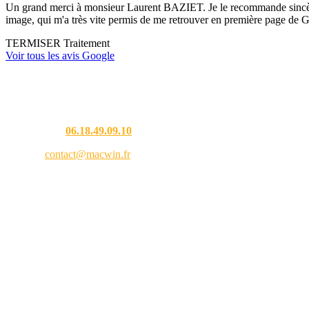
Un grand merci à monsieur Laurent BAZIET. Je le recommande sincèremen
image, qui m'a très vite permis de me retrouver en première page de G
TERMISER Traitement
Voir tous les avis Google
Une question ?
Téléphone :
06.18.49.09.10
Email :
contact@macwin.fr
4 rue de l'Adour — 40480 Vieux-Boucau-les-Bains
Lundi – Vendredi : 8h30 – 18h30
RCS Bordeaux 838 944 353 — SIRET 838 944 353 00021 — APE 9511Z