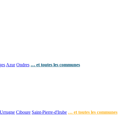
ges
Azur
Ondres
… et toutes les communes
Urrugne
Ciboure
Saint-Pierre-d'Irube
… et toutes les communes