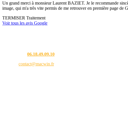
Un grand merci à monsieur Laurent BAZIET. Je le recommande sincèremen
image, qui m'a très vite permis de me retrouver en première page de G
TERMISER Traitement
Voir tous les avis Google
Une question ?
Téléphone :
06.18.49.09.10
Email :
contact@macwin.fr
4 rue de l'Adour — 40480 Vieux-Boucau-les-Bains
Lundi – Vendredi : 8h30 – 18h30
RCS Bordeaux 838 944 353 — SIRET 838 944 353 00021 — APE 9511Z