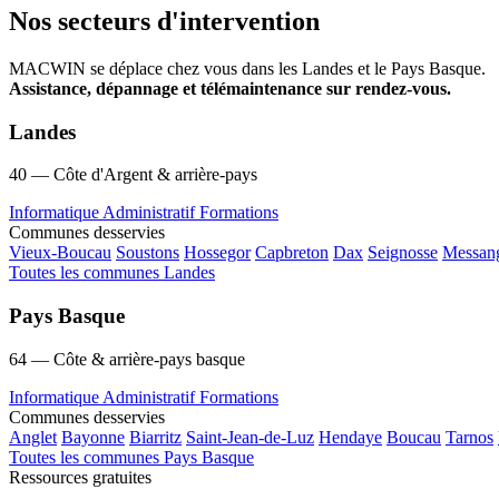
Nos secteurs d'intervention
MACWIN se déplace chez vous dans les Landes et le Pays Basque.
Assistance, dépannage et télémaintenance sur rendez-vous.
Landes
40 — Côte d'Argent & arrière-pays
Informatique
Administratif
Formations
Communes desservies
Vieux-Boucau
Soustons
Hossegor
Capbreton
Dax
Seignosse
Messan
Toutes les communes Landes
Pays Basque
64 — Côte & arrière-pays basque
Informatique
Administratif
Formations
Communes desservies
Anglet
Bayonne
Biarritz
Saint-Jean-de-Luz
Hendaye
Boucau
Tarnos
Toutes les communes Pays Basque
Ressources gratuites